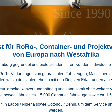
Since 1990
ist für RoRo-, Container- und Projek
von Europa nach Westafrika
urg gegründet und bietet seitdem ihren Kunden individuelle s
für RoRo-Verladungen von gebrauchten Fahrzeugen, Maschinen a
hlen wir zu den Unternehmen mit den längsten Erfahrungen am
teur, arbeitet konzernunabhängig und kann somit ohne weitere 
nd bewegt jährlich ca. 15.000 Gebrauchtfahrzeuge sowie ca. 1.
n in Lagos / Nigeria sowie Cotonou / Benin, um dem Service u
werden.