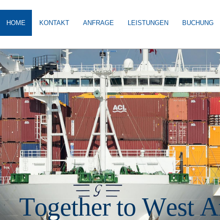
HOME
KONTAKT
ANFRAGE
LEISTUNGEN
BUCHUNG
T
o
g
e
t
h
e
r
t
o
W
e
s
t
A